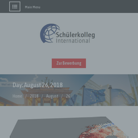
Main Menu
Skip
to
content
Zur Bewerbung
Day:
August 26, 2018
Home
2018
August
26