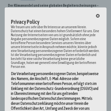
Der Klimawandel und seine globalen Begleiterscheinungen –
Aber was hat die EU damit zu tun?
In einem ganz alten persischen Sprichwort heißt es: „Tropfen für
Privacy Policy
Tropfen sammelt es sich und dann wird es zu einem See.“
Wir freuen uns sehr über Ihr Interesse an unserem Verein.
Datenschutz hat einen besonders hohen Stellenwert für uns. Eine
Verstehen Sie was ich meine? Wenn jeder meint, dass sein
Nutzung der Internetseiten von uns ist grundsätzlich ohne jede
Handeln nichts verändert, staut es sich an bis …….
Angabe personenbezogener Daten möglich. Sofern eine
betroffene Person besondere Services unseres Vereins über
Ohne Frage: Das Klima auf unserer Erde verändert sich. Die Temperatur
unsere Internetseite in Anspruch nehmen möchte, könnte jedoch
eine Verarbeitung personenbezogener Daten erforderlich werden.
ist in den letzten Jahren aufgrund der Zunahme von Treibhausgasen,
Ist die Verarbeitung personenbezogener Daten erforderlich und
welche der Mensch tagtäglich in die Luft bläst, gestiegen. Diese Gase
besteht für eine solche Verarbeitung keine gesetzliche
Grundlage, holen wir generell eine Einwilligung der betroffenen
lassen zwar die Strahlen der Sonne in die Atmosphäre eindringen,
Person ein.
verhindern aber die Abstrahlung ins Weltall, weswegen diese auf der
Die Verarbeitung personenbezogener Daten, beispielsweise
Erdoberfläche gefangen für eine Erhöhung der Temperatur sorgen.
des Namens, der Anschrift, E-Mail-Adresse oder
Telefonnummer einer betroffenen Person, erfolgt stets im
Weiterlesen
Einklang mit der Datenschutz-Grundverordnung (DSGVO) und
in Übereinstimmung mit den für uns geltenden
landesspezifischen Datenschutzbestimmungen. Mittels
dieser Datenschutzerklärung möchte unser Verein die
Öffentlichkeit über Art, Umfang und Zweck der von uns