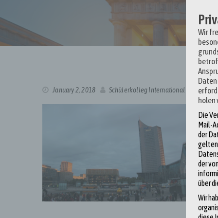
Priv
Wir fr
besond
grunds
betrof
Anspr
Daten 
erford
January 2, 2018
Schülerkolleg International -J
holen 
Die Ve
Mail-A
der Da
gelten
Datens
der vo
inform
über d
Wir hab
organi
diese 