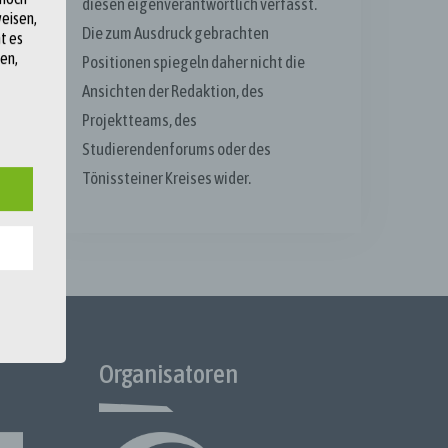
diesen eigenverantwortlich verfasst.
eisen,
Die zum Ausdruck gebrachten
t es
en,
Positionen spiegeln daher nicht die
Ansichten der Redaktion, des
Projektteams, des
äischen
Studierendenforums oder des
rden.
Tönissteiner Kreises wider.
unsere
e:
der
 wird
ordnung
Organisatoren
r
 werden