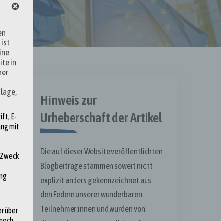
en
 ist
ine
ite in
ner
dlage,
Hinweis zur
Urheberschaft der Artikel
ft, E-
ang mit
Die auf dieser Website veröffentlichten
d Zweck
Blogbeiträge stammen soweit nicht
ung
explizit anders gekennzeichnet aus
den Federn unserer wunderbaren
Teilnehmer:innen und wurden von
r über
nnoch