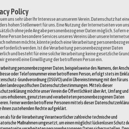
acy Policy
euen uns sehr über Ihr Interesse an unserem Verein. Datenschutz hat ein
ers hohen Stellenwert für uns. Eine Nutzung der Internetseiten von uns
ätzlich ohne jede Angabe personenbezogener Daten möglich. Sofern e
fene Person besondere Services unseres Vereins über unsere Internetse
uch nehmen möchte, könnte jedoch eine Verarbeitung personenbezoge
erforderlich werden. Ist die Verarbeitung personenbezogener Daten
erlich und besteht für eine solche Verarbeitung keine gesetzliche Grun
wir generell eine Einwilligung der betroffenen Person ein.
rarbeitung personenbezogener Daten, beispielsweise des Namens, der Anschri
dresse oder Telefonnummer einer betroffenen Person, erfolgt stets im Einkl
tenschutz-Grundverordnung (DSGVO) und in Übereinstimmung mit den für uns
den landesspezifischen Datenschutzbestimmungen. Mittels dieser
chutzerklärung möchte unser Verein die Öffentlichkeit über Art, Umfang un
n uns erhobenen, genutzten und verarbeiteten personenbezogenen Daten
ieren. Ferner werden betroffene Personen mittels dieser Datenschutzerklär
ie ihnen zustehenden Rechte aufgeklärt.
en als für die Verarbeitung Verantwortlicher zahlreiche technische und
satorische Maßnahmen umgesetzt, um einen möglichst lückenlosen Schutz de
Internetseite verarbeiteten personenbezogenen Daten sicherzustellen. De