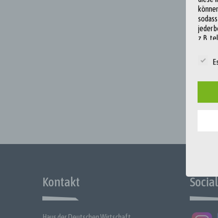
können
sodass
Post
jeder 
z.B. te
navigation
Begri
E
Unsere
Gesetz
Unsere 
Kunden
gewähr
In die
a) Per
Person
identif
eine n
Kontakt
Socia
zu ein
Online
kann, d
wirtsch
Haus der Deutschen Wirtschaft