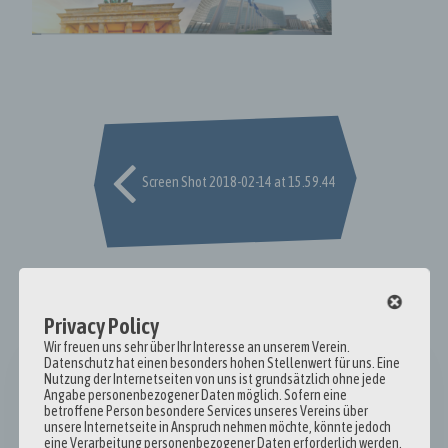
Post
navigation
Screen Shot 2018-02-14 at 15.59.44
Privacy Policy
Wir freuen uns sehr über Ihr Interesse an unserem Verein.
Datenschutz hat einen besonders hohen Stellenwert für uns. Eine
Nutzung der Internetseiten von uns ist grundsätzlich ohne jede
Angabe personenbezogener Daten möglich. Sofern eine
Hinweis zur Urheberschaft der Artikel
betroffene Person besondere Services unseres Vereins über
unsere Internetseite in Anspruch nehmen möchte, könnte jedoch
eine Verarbeitung personenbezogener Daten erforderlich werden.