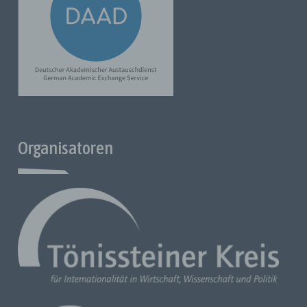
insbesondere mittels Zuordnung zu einer Kennung wie einem
Namen, zu einer Kennnummer, zu Standortdaten, zu einer
Online-Kennung oder zu einem oder mehreren besonderen
Merkmalen identifiziert werden kann, die Ausdruck der
physischen, physiologischen, genetischen, psychischen,
wirtschaftlichen, kulturellen oder sozialen Identität dieser
natürlichen Person sind.
b) Betroffene Person
Betroffene Person ist jede identifizierte oder identifizierbare
Organisatoren
natürliche Person, deren personenbezogene Daten von dem
für die Verarbeitung Verantwortlichen verarbeitet werden.
c) Verarbeitung
Verarbeitung ist jeder mit oder ohne Hilfe automatisierter
Verfahren ausgeführte Vorgang oder jede Vorgangsreihe im
Zusammenhang mit personenbezogenen Daten oder einer
Reihe personenbezogener Daten wie das Erheben, das
Erfassen, die Organisation, das Ordnen, die Speicherung, die
Anpassung oder Veränderung, das Auslesen, das Abfragen, die
Benutzung, die Offenlegung durch Übermittlung, Verbreitung
oder eine andere Form der Bereitstellung, den Abgleich oder