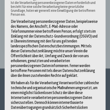
Ist die Verarbeitung personenbezogener Daten erforderlich und
Die auf dieser Website veröffentlichten Blogbeiträge
besteht für eine solche Verarbeitung keine gesetzliche
stammen soweit nicht explizit anders gekennzeichnet aus
Grundlage, holen wir generell eine Einwilligung der betroffenen
Person ein.
den Federn unserer wunderbaren Teilnehmer:innen und
Die Verarbeitung personenbezogener Daten, beispielsweise
wurden von diesen eigenverantwortlich verfasst. Die zum
des Namens, der Anschrift, E-Mail-Adresse oder
Ausdruck gebrachten Positionen spiegeln daher nicht die
Telefonnummer einer betroffenen Person, erfolgt stets im
Ansichten der Redaktion, des Projektteams, des
Einklang mit der Datenschutz-Grundverordnung (DSGVO) und
Studierendenforums oder des Tönissteiner Kreises wider.
in Übereinstimmung mit den für uns geltenden
landesspezifischen Datenschutzbestimmungen. Mittels
dieser Datenschutzerklärung möchte unser Verein die
Öffentlichkeit über Art, Umfang und Zweck der von uns
erhobenen, genutzten und verarbeiteten
personenbezogenen Daten informieren. Ferner werden
betroffene Personen mittels dieser Datenschutzerklärung
über die ihnen zustehenden Rechte aufgeklärt.
Wir haben als für die Verarbeitung Verantwortlicher zahlreiche
Kontakt
technische und organisatorische Maßnahmen umgesetzt, um
einen möglichst lückenlosen Schutz der über diese
Internetseite verarbeiteten personenbezogenen Daten
sicherzustellen. Dennoch können internetbasierte
Haus der Deutschen Wirtschaft
Datenübertragungen grundsätzlich Sicherheitslücken