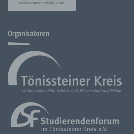
Profiling ist jede Art der automatisierten Verarbeitung
personenbezogener Daten, die darin besteht, dass diese
personenbezogenen Daten verwendet werden, um
bestimmte persönliche Aspekte, die sich auf eine natürliche
Person beziehen, zu bewerten, insbesondere um Aspekte
Organisatoren
bezüglich Arbeitsleistung, wirtschaftliche Lage, Gesundheit,
persönliche Vorlieben, Interessen, Zuverlässigkeit, Verhalten,
Standort oder Ortswechsel dieser natürlichen Person zu
analysieren oder vorherzusagen.
f) Pseudonymisierung
Pseudonymisierung ist die Verarbeitung personenbezogener
Daten in einer Weise, dass die personenbezogenen Daten
ohne Hinzuziehung zusätzlicher Informationen nicht mehr
einer spezifischen betroffenen Person zugeordnet werden
können, sofern diese zusätzlichen Informationen getrennt
aufbewahrt werden und technischen und organisatorischen
Maßnahmen unterliegen, die gewährleisten, dass die
personenbezogenen Daten nicht einer identifizierten oder
identifizierbaren natürlichen Person zugewiesen werden.
g) Verantwortlicher oder für die Verarbeitung
Verantwortlicher