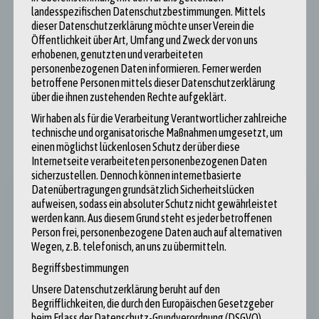
landesspezifischen Datenschutzbestimmungen. Mittels
dieser Datenschutzerklärung möchte unser Verein die
Öffentlichkeit über Art, Umfang und Zweck der von uns
erhobenen, genutzten und verarbeiteten
Forough Mosavi Lar (Jahrgang 2015)
personenbezogenen Daten informieren. Ferner werden
betroffene Personen mittels dieser Datenschutzerklärung
über die ihnen zustehenden Rechte aufgeklärt.
Wir haben als für die Verarbeitung Verantwortlicher zahlreiche
technische und organisatorische Maßnahmen umgesetzt, um
einen möglichst lückenlosen Schutz der über diese
Internetseite verarbeiteten personenbezogenen Daten
sicherzustellen. Dennoch können internetbasierte
Datenübertragungen grundsätzlich Sicherheitslücken
aufweisen, sodass ein absoluter Schutz nicht gewährleistet
Hinweis zur Urheberschaft der Artikel
werden kann. Aus diesem Grund steht es jeder betroffenen
Person frei, personenbezogene Daten auch auf alternativen
Wegen, z.B. telefonisch, an uns zu übermitteln.
Die auf dieser Website veröffentlichten Blogbeiträge
Begriffsbestimmungen
stammen soweit nicht explizit anders gekennzeichnet aus
Unsere Datenschutzerklärung beruht auf den
den Federn unserer wunderbaren Teilnehmer:innen und
Begrifflichkeiten, die durch den Europäischen Gesetzgeber
wurden von diesen eigenverantwortlich verfasst. Die zum
beim Erlass der Datenschutz-Grundverordnung (DSGVO)