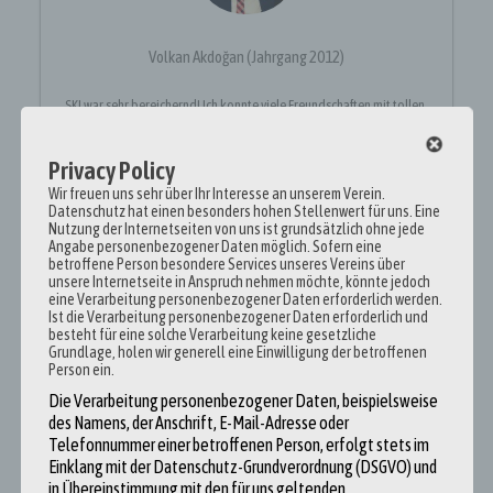
Volkan Akdoğan (Jahrgang 2012)
SKI war sehr bereichernd! Ich konnte viele Freundschaften mit tollen,
engagierten Menschen schließen, die weit über den Tellerrand blicken,
besondere Eindrücke in die internationale Berufswelt erhalten und
Privacy Policy
beeindruckende Orte kennenlernen. Für jeden der Interesse an dem
Motto “weltweit wirken” hat, kann ich das Programm SKI empfehlen. Ihr
Wir freuen uns sehr über Ihr Interesse an unserem Verein.
werdet viel lernen, interessante Persönlichkeiten treffen und rundum
Datenschutz hat einen besonders hohen Stellenwert für uns. Eine
Nutzung der Internetseiten von uns ist grundsätzlich ohne jede
Spaß haben!
Angabe personenbezogener Daten möglich. Sofern eine
betroffene Person besondere Services unseres Vereins über
unsere Internetseite in Anspruch nehmen möchte, könnte jedoch
eine Verarbeitung personenbezogener Daten erforderlich werden.
Ist die Verarbeitung personenbezogener Daten erforderlich und
besteht für eine solche Verarbeitung keine gesetzliche
Grundlage, holen wir generell eine Einwilligung der betroffenen
Post
Person ein.
navigation
Die Verarbeitung personenbezogener Daten, beispielsweise
des Namens, der Anschrift, E-Mail-Adresse oder
Nabila El Arbi (Jahrgang 2012)
Telefonnummer einer betroffenen Person, erfolgt stets im
Einklang mit der Datenschutz-Grundverordnung (DSGVO) und
in Übereinstimmung mit den für uns geltenden