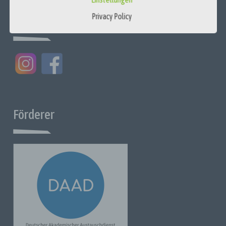
Betroffene Person ist jede identifizierte oder identifizierbare
Privacy Policy
Social Media
natürliche Person, deren personenbezogene Daten von dem
für die Verarbeitung Verantwortlichen verarbeitet werden.
c) Verarbeitung
Verarbeitung ist jeder mit oder ohne Hilfe automatisierter
Verfahren ausgeführte Vorgang oder jede Vorgangsreihe im
Zusammenhang mit personenbezogenen Daten oder einer
Reihe personenbezogener Daten wie das Erheben, das
Erfassen, die Organisation, das Ordnen, die Speicherung, die
Anpassung oder Veränderung, das Auslesen, das Abfragen, die
Förderer
Benutzung, die Offenlegung durch Übermittlung, Verbreitung
oder eine andere Form der Bereitstellung, den Abgleich oder
die Verknüpfung sowie das Einschränken, Löschen oder
Vernichten.
d) Einschränkung der Verarbeitung
Die Einschränkung der Verarbeitung ist die Kennzeichnung
gespeicherter personenbezogener Daten mit dem Ziel, deren
Verarbeitung für die Zukunft einzuschränken.
e) Profiling