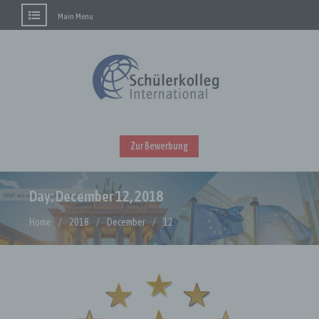
Main Menu
Skip
to
content
Zur Bewerbung
Day:
December 12, 2018
Home
2018
December
12