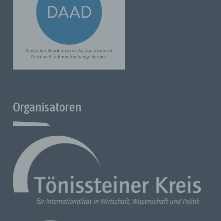
e) Profiling
Profiling ist jede Art der automatisierten Verarbeitung
personenbezogener Daten, die darin besteht, dass diese
personenbezogenen Daten verwendet werden, um
bestimmte persönliche Aspekte, die sich auf eine natürliche
Person beziehen, zu bewerten, insbesondere um Aspekte
bezüglich Arbeitsleistung, wirtschaftliche Lage, Gesundheit,
persönliche Vorlieben, Interessen, Zuverlässigkeit, Verhalten,
Standort oder Ortswechsel dieser natürlichen Person zu
analysieren oder vorherzusagen.
Organisatoren
f) Pseudonymisierung
Pseudonymisierung ist die Verarbeitung personenbezogener
Daten in einer Weise, dass die personenbezogenen Daten
ohne Hinzuziehung zusätzlicher Informationen nicht mehr
einer spezifischen betroffenen Person zugeordnet werden
können, sofern diese zusätzlichen Informationen getrennt
aufbewahrt werden und technischen und organisatorischen
Maßnahmen unterliegen, die gewährleisten, dass die
personenbezogenen Daten nicht einer identifizierten oder
identifizierbaren natürlichen Person zugewiesen werden.