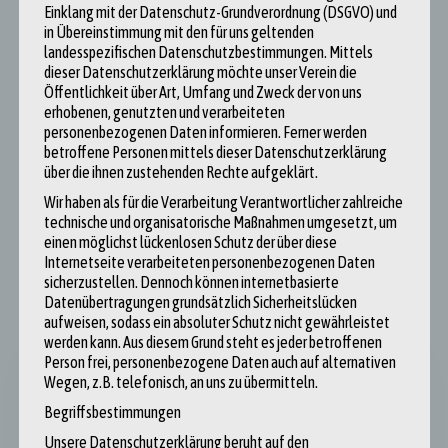
Einklang mit der Datenschutz-Grundverordnung (DSGVO) und
Lebensmittelsicherheit betreffend einzelne Inhaltsstoffe,
in Übereinstimmung mit den für uns geltenden
Verarbeitungsweisen bis hin zu Gütesiegeln für Produkte, die sich Öko
landesspezifischen Datenschutzbestimmungen. Mittels
dieser Datenschutzerklärung möchte unser Verein die
nennen wollen und teilweise sogar – wenn auch auf sehr niedrigem
Öffentlichkeit über Art, Umfang und Zweck der von uns
Niveau – Arbeitnehmerrechte werden vielfach außerhalb der EU
erhobenen, genutzten und verarbeiteten
umgesetzt, weil die betroffenen Unternehmen sonst nicht in die EU
personenbezogenen Daten informieren. Ferner werden
exportieren könnten.
betroffene Personen mittels dieser Datenschutzerklärung
über die ihnen zustehenden Rechte aufgeklärt.
Weiterlesen
Wir haben als für die Verarbeitung Verantwortlicher zahlreiche
technische und organisatorische Maßnahmen umgesetzt, um
einen möglichst lückenlosen Schutz der über diese
Internetseite verarbeiteten personenbezogenen Daten
sicherzustellen. Dennoch können internetbasierte
Datenübertragungen grundsätzlich Sicherheitslücken
aufweisen, sodass ein absoluter Schutz nicht gewährleistet
werden kann. Aus diesem Grund steht es jeder betroffenen
Person frei, personenbezogene Daten auch auf alternativen
Wegen, z.B. telefonisch, an uns zu übermitteln.
Hinweis zur Urheberschaft der Artikel
Begriffsbestimmungen
Unsere Datenschutzerklärung beruht auf den