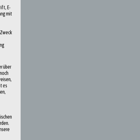
ft, E-
ang mit
d Zweck
ung
r über
nnoch
eisen,
t es
en,
äischen
rden.
unsere