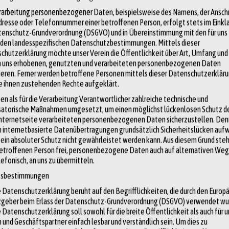
st Brüssel eine lebendige und vielfältige Metropole: “In der Region
rarbeitung personenbezogener Daten, beispielsweise des Namens, der Anschri
dresse oder Telefonnummer einer betroffenen Person, erfolgt stets im Einkl
et, leben rund 1,2 Millionen und im Zentrum der Region Brüssel-
tenschutz-Grundverordnung (DSGVO) und in Übereinstimmung mit den für uns
er 2022). Es besteht jedoch ein bemerkenswerter Unterschied
den landesspezifischen Datenschutzbestimmungen. Mittels dieser
er Menschen, die mit der Europäischen Union zu tun haben. “Brüssel
chutzerklärung möchte unser Verein die Öffentlichkeit über Art, Umfang un
n uns erhobenen, genutzten und verarbeiteten personenbezogenen Daten
enschen, die direkt oder indirekt mit den Institutionen der EU in
ieren. Ferner werden betroffene Personen mittels dieser Datenschutzerklär
st Mitarbeiterinnen und Mitarbeiter der Europäischen Kommission,
ie ihnen zustehenden Rechte aufgeklärt.
d anderer EU-Agenturen sowie Diplomaten und Lobbyisten. Diese
en als für die Verarbeitung Verantwortlicher zahlreiche technische und
satorische Maßnahmen umgesetzt, um einen möglichst lückenlosen Schutz de
influss auf das politische, soziale und wirtschaftliche Leben der
Internetseite verarbeiteten personenbezogenen Daten sicherzustellen. De
 internetbasierte Datenübertragungen grundsätzlich Sicherheitslücken aufw
 ein absoluter Schutz nicht gewährleistet werden kann. Aus diesem Grund steh
betroffenen Person frei, personenbezogene Daten auch auf alternativen Weg
lefonisch, an uns zu übermitteln.
 beherbergt sowohl den Europäischen Rat als auch das Parlament. Es
ffsbestimmungen
opas getroffen werden. Darüber hinaus bringt das Vorhandensein des
 Datenschutzerklärung beruht auf den Begrifflichkeiten, die durch den Europ
geber beim Erlass der Datenschutz-Grundverordnung (DSGVO) verwendet wu
adt. Es zieht Besucher, Politiker und Beamte aus verschiedenen Ländern
Datenschutzerklärung soll sowohl für die breite Öffentlichkeit als auch für 
ismus bei. Das Parlamentarium selbst ist ein beeindruckendes
 und Geschäftspartner einfach lesbar und verständlich sein. Um dies zu