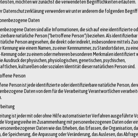
leisten, möchten wir zunächst die verwendeten Begrifflichkeiten erläutern.
ern als Konferenzzentrum mit einem beeindruckenden Plenarsaal.” Das
ser Datenschutzerklärung verwenden wir unter anderem die folgenden Begriff
uadratmetern und wurde von privaten Unternehmen und Personen
ment und die Bedeutung, die der europäischen Integration von
sonenbezogene Daten
interessantes Merkmal des Parlamentariums sind die Säle, die nach
enbezogene Daten sind alle Informationen, die sich auf eine identifizierte o
izierbare natürliche Person ("betroffene Person") beziehen. Als identifizierbar
 Altiero Spinelli, einer der Gründer der Europäischen Union.
atürliche Person angesehen, die direkt oder indirekt, insbesondere mittels Zu
er Kennung wie einem Namen, zu einer Kennnummer, zu Standortdaten, zu eine
-Kennung oder zu einem oder mehreren besonderen Merkmalen identifiziert
ie Ausdruck der physischen, physiologischen, genetischen, psychischen,
eine der wichtigsten Institutionen der Europäischen Union ist und
aftlichen, kulturellen oder sozialen Identität dieser natürlichen Person sind.
steht aus 705 Abgeordneten und einer großen Anzahl von Mitarbeitern:
roffene Person
tionen
zusammengeschlossen, die alle ideologischen Strömungen
ene Person ist jede identifizierte oder identifizierbare natürliche Person, der
enbezogene Daten von dem für die Verarbeitung Verantwortlichen verarbeit
arbeiten rund 32.000 Menschen für die Kommission, von denen etwa
.
ten rund 32.000 Beamte/Beamtinnen und Vertragsbedienstete”
arbeitung
 die Kommissare bei ihrer Arbeit und sind in verschiedenen
eitung ist jeder mit oder ohne Hilfe automatisierter Verfahren ausgeführte 
der Europäischen Kommission sind die Ausschüsse, die eine wichtige
ede Vorgangsreihe im Zusammenhang mit personenbezogenen Daten oder ei
personenbezogener Daten wie das Erheben, das Erfassen, die Organisation, da
 Diese Ausschüsse setzen sich aus Experten und Fachleuten zusammen
, die Speicherung, die Anpassung oder Veränderung, das Auslesen, das Abfrage
zuarbeiten und zu bewerten, bevor sie der Kommission vorgelegt