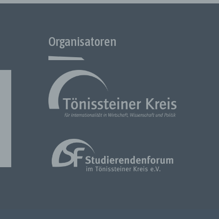
n
olgen.
Organisatoren
telle
den
s
 für
der die
 ihr
en zum
n
er