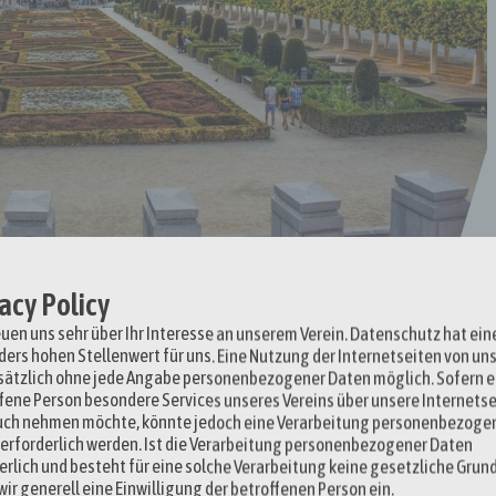
acy Policy
euen uns sehr über Ihr Interesse an unserem Verein. Datenschutz hat ein
ers hohen Stellenwert für uns. Eine Nutzung der Internetseiten von uns
ätzlich ohne jede Angabe personenbezogener Daten möglich. Sofern e
fene Person besondere Services unseres Vereins über unsere Internetse
stadt Europas” bezeichnet und ist inoffiziell die Hauptstadt der
uch nehmen möchte, könnte jedoch eine Verarbeitung personenbezoge
ielzahl von Gründen, die eng mit der Rolle der Stadt als politisches
erforderlich werden. Ist die Verarbeitung personenbezogener Daten
erlich und besteht für eine solche Verarbeitung keine gesetzliche Grun
wir generell eine Einwilligung der betroffenen Person ein.