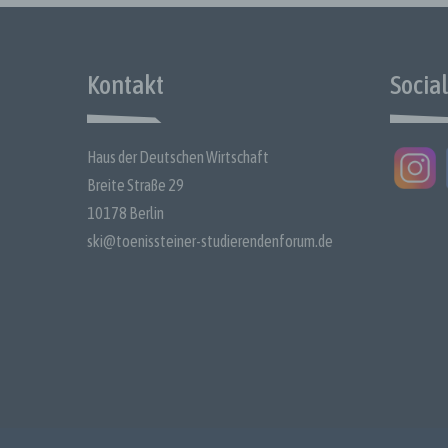
Verarb
gelten
j) Dritt
Kontakt
Socia
Dritter
außer 
Person
Auftra
Haus der Deutschen Wirtschaft
k) Einw
Breite Straße 29
Die Ei
10178 Berlin
den kon
ski@toenissteiner-studierendenforum.de
betrof
Einver
Ausdruc
Name u
Verant
Mitgli
Bestim
[Studie