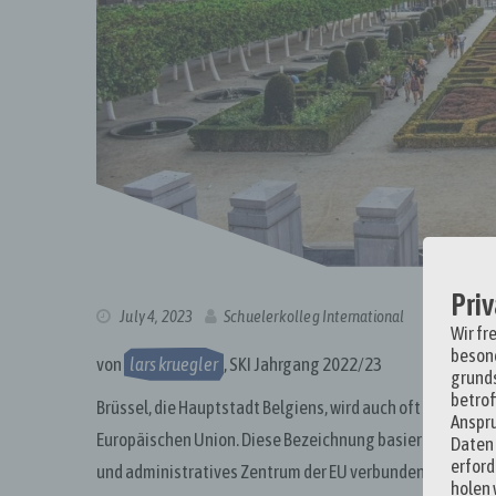
Priv
July 4, 2023
Schuelerkolleg International
Wir fr
besond
von
lars kruegler
, SKI Jahrgang 2022/23
grunds
betrof
Brüssel, die Hauptstadt Belgiens, wird auch oft als “Haupt
Anspr
Europäischen Union. Diese Bezeichnung basiert auf einer V
Daten 
erford
und administratives Zentrum der EU verbunden sind.
holen 