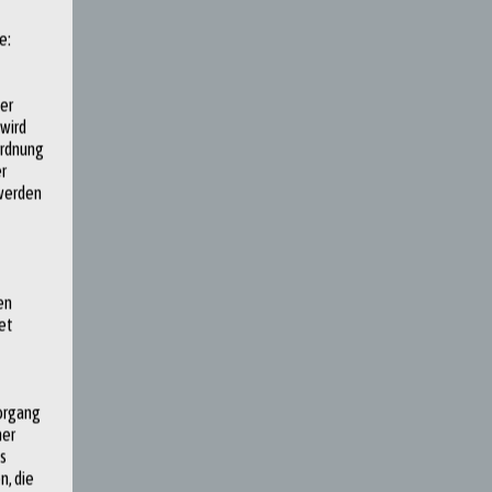
e:
der
 wird
ordnung
r
 werden
en
et
Vorgang
ner
s
n, die