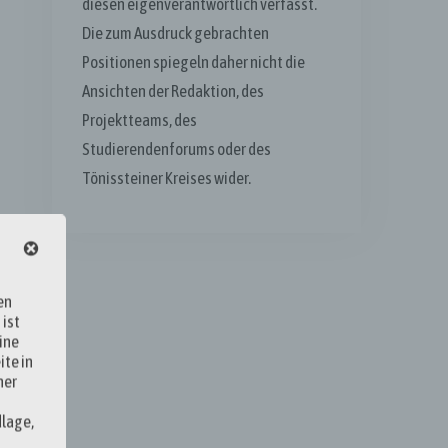
diesen eigenverantwortlich verfasst.
Die zum Ausdruck gebrachten
Positionen spiegeln daher nicht die
Ansichten der Redaktion, des
Projektteams, des
Studierendenforums oder des
Tönissteiner Kreises wider.
en
 ist
ine
ite in
ner
dlage,