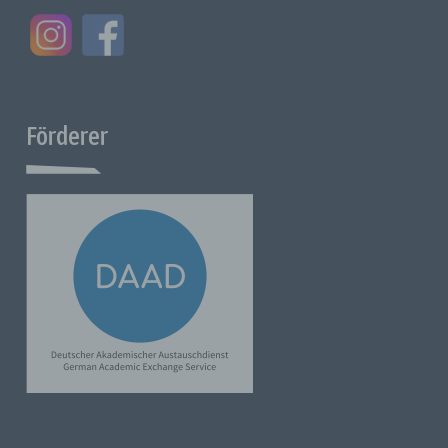
d) Einschränkung der Verarbeitung
Die Einschränkung der Verarbeitung ist die Kennzeichnung
gespeicherter personenbezogener Daten mit dem Ziel, deren
Verarbeitung für die Zukunft einzuschränken.
e) Profiling
Förderer
Profiling ist jede Art der automatisierten Verarbeitung
personenbezogener Daten, die darin besteht, dass diese
personenbezogenen Daten verwendet werden, um
bestimmte persönliche Aspekte, die sich auf eine natürliche
Person beziehen, zu bewerten, insbesondere um Aspekte
bezüglich Arbeitsleistung, wirtschaftliche Lage, Gesundheit,
persönliche Vorlieben, Interessen, Zuverlässigkeit, Verhalten,
Standort oder Ortswechsel dieser natürlichen Person zu
analysieren oder vorherzusagen.
f) Pseudonymisierung
Pseudonymisierung ist die Verarbeitung personenbezogener
Daten in einer Weise, dass die personenbezogenen Daten
ohne Hinzuziehung zusätzlicher Informationen nicht mehr
einer spezifischen betroffenen Person zugeordnet werden
können, sofern diese zusätzlichen Informationen getrennt