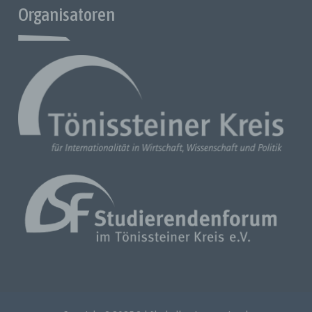
aufbewahrt werden und technischen und organisatorischen
Organisatoren
Maßnahmen unterliegen, die gewährleisten, dass die
personenbezogenen Daten nicht einer identifizierten oder
identifizierbaren natürlichen Person zugewiesen werden.
g) Verantwortlicher oder für die Verarbeitung
Verantwortlicher
Verantwortlicher oder für die Verarbeitung Verantwortlicher
ist die natürliche oder juristische Person, Behörde, Einrichtung
oder andere Stelle, die allein oder gemeinsam mit anderen
über die Zwecke und Mittel der Verarbeitung von
personenbezogenen Daten entscheidet; werden die Zwecke
und Mittel der Verarbeitung durch das Unionsrecht oder das
Recht der Mitgliedstaaten bestimmt, so können der
Verantwortliche oder die spezifischen Kriterien für seine
Benennung durch das Unionsrecht oder das Recht der
Mitgliedstaaten vorgesehen werden.
h) Auftragsverarbeiter
Auftragsverarbeiter ist eine natürliche oder juristische Person,
Behörde, Einrichtung oder andere Stelle, die
personenbezogene Daten im Auftrag des Verantwortlichen