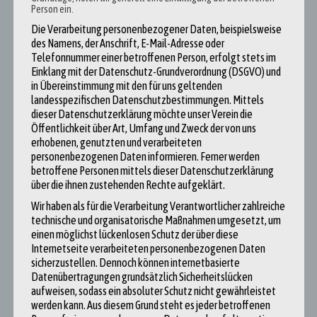
Das SKI ist kein Programm, dass sich auf zwei Seminare beschränkt.
Person ein.
Man wird Teil einer Gemeinschaft und lernt ganz unterschiedliche
Die Verarbeitung personenbezogener Daten, beispielsweise
Menschen kennen.
des Namens, der Anschrift, E-Mail-Adresse oder
Telefonnummer einer betroffenen Person, erfolgt stets im
Wer Interesse an gesellschaftspolitischen Themen hat, offen für Dialog
ist und neugierig, dem kann ich die Teilnahme am Schülerkolleg nur
Einklang mit der Datenschutz-Grundverordnung (DSGVO) und
empfehlen!
in Übereinstimmung mit den für uns geltenden
landesspezifischen Datenschutzbestimmungen. Mittels
dieser Datenschutzerklärung möchte unser Verein die
Öffentlichkeit über Art, Umfang und Zweck der von uns
erhobenen, genutzten und verarbeiteten
personenbezogenen Daten informieren. Ferner werden
Post
betroffene Personen mittels dieser Datenschutzerklärung
über die ihnen zustehenden Rechte aufgeklärt.
navigation
Wir haben als für die Verarbeitung Verantwortlicher zahlreiche
Lydia Lauer (Jahrgang 2018)
technische und organisatorische Maßnahmen umgesetzt, um
einen möglichst lückenlosen Schutz der über diese
Internetseite verarbeiteten personenbezogenen Daten
sicherzustellen. Dennoch können internetbasierte
Datenübertragungen grundsätzlich Sicherheitslücken
aufweisen, sodass ein absoluter Schutz nicht gewährleistet
werden kann. Aus diesem Grund steht es jeder betroffenen
Rasmus Kumlehn (Jahrgang 2018)