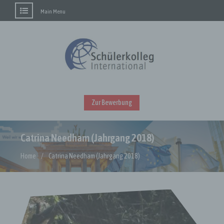
Main Menu
Skip
to
content
Zur Bewerbung
Catrina Needham (Jahrgang 2018)
Home
Catrina Needham (Jahrgang 2018)