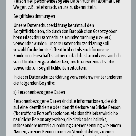
Person frei, personenbezogene Daten auch auf alternativen
Wegen, z.B. telefonisch, an uns zu übermitteln.
Begriffsbestimmungen
Unsere Datenschutzerklärung beruht auf den
Begrifflichkeiten, die durch den Europäischen Gesetzgeber
beim Erlass der Datenschutz-Grundverordnung (DSGVO)
verwendet wurden. Unsere Datenschutzerklärung soll
sowohl für die breite Öffentlichkeit als auch für unsere
Kunden und Geschäftspartner einfach lesbar und verständlich
sein. Um dies zu gewährleisten, möchten wir zunächst die
Hinweis zur Urheberschaft der Artikel
verwendeten Begrifflichkeiten erläutern.
In dieser Datenschutzerklärung verwenden wir unter anderem
Die auf dieser Website veröffentlichten Blogbeiträge
die folgenden Begriffe:
stammen soweit nicht explizit anders gekennzeichnet aus
a) Personenbezogene Daten
den Federn unserer wunderbaren Teilnehmer:innen und
Personenbezogene Daten sind alle Informationen, die sich
wurden von diesen eigenverantwortlich verfasst. Die zum
auf eine identifizierte oder identifizierbare natürliche Person
Ausdruck gebrachten Positionen spiegeln daher nicht die
("betroffene Person") beziehen. Als identifizierbar wird eine
Ansichten der Redaktion, des Projektteams, des
natürliche Person angesehen, die direkt oder indirekt,
insbesondere mittels Zuordnung zu einer Kennung wie einem
Studierendenforums oder des Tönissteiner Kreises wider.
Namen, zu einer Kennnummer, zu Standortdaten, zu einer