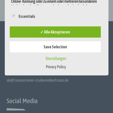
Online-Kennung oder zu einem oder mehreren besonderen
Merkmalen identifiziert werden kann, die Ausdruck der
physischen, physiologischen, genetischen, psychischen,
Essentials
wirtschaftlichen, kulturellen oder sozialen Identität dieser
natürlichen Person sind.
b) Betroffene Person
✓ Alle Akzeptieren
Betroffene Person ist jede identifizierte oder identifizierbare
Kontakt
natürliche Person, deren personenbezogene Daten von dem
für die Verarbeitung Verantwortlichen verarbeitet werden.
Save Selection
c) Verarbeitung
Einstellungen
Haus der Deutschen Wirtschaft
Verarbeitung ist jeder mit oder ohne Hilfe automatisierter
Breite Straße 29
Privacy Policy
Verfahren ausgeführte Vorgang oder jede Vorgangsreihe im
Zusammenhang mit personenbezogenen Daten oder einer
10178 Berlin
Reihe personenbezogener Daten wie das Erheben, das
ski@toenissteiner-studierendenforum.de
Erfassen, die Organisation, das Ordnen, die Speicherung, die
Anpassung oder Veränderung, das Auslesen, das Abfragen, die
Benutzung, die Offenlegung durch Übermittlung, Verbreitung
oder eine andere Form der Bereitstellung, den Abgleich oder
Social Media
die Verknüpfung sowie das Einschränken, Löschen oder
Vernichten.