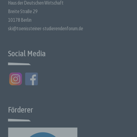
Haus der Deutschen Wirtschaft
identifizierbaren natürlichen Person zugewiesen werden.
Breite Straße 29
g) Verantwortlicher oder für die Verarbeitung
Verantwortlicher
10178 Berlin
Verantwortlicher oder für die Verarbeitung Verantwortlicher
ski@toenissteiner-studierendenforum.de
ist die natürliche oder juristische Person, Behörde, Einrichtung
oder andere Stelle, die allein oder gemeinsam mit anderen
über die Zwecke und Mittel der Verarbeitung von
Social Media
personenbezogenen Daten entscheidet; werden die Zwecke
und Mittel der Verarbeitung durch das Unionsrecht oder das
Recht der Mitgliedstaaten bestimmt, so können der
Verantwortliche oder die spezifischen Kriterien für seine
Benennung durch das Unionsrecht oder das Recht der
Mitgliedstaaten vorgesehen werden.
h) Auftragsverarbeiter
Auftragsverarbeiter ist eine natürliche oder juristische Person,
Behörde, Einrichtung oder andere Stelle, die
Förderer
personenbezogene Daten im Auftrag des Verantwortlichen
ver
) Empfänger