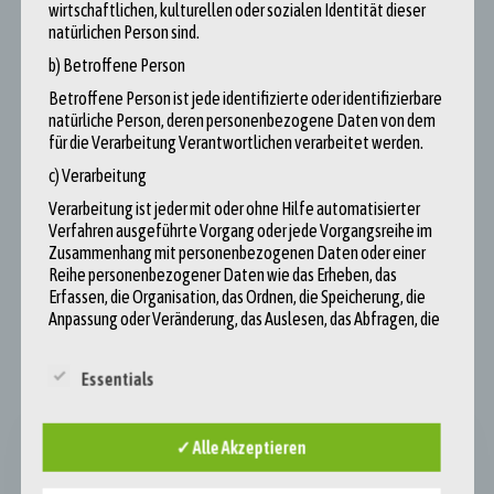
Post
wirtschaftlichen, kulturellen oder sozialen Identität dieser
natürlichen Person sind.
navigation
Zentrale Herausforderungen für die europäische
b) Betroffene Person
Demokratie
Betroffene Person ist jede identifizierte oder identifizierbare
natürliche Person, deren personenbezogene Daten von dem
für die Verarbeitung Verantwortlichen verarbeitet werden.
c) Verarbeitung
Verarbeitung ist jeder mit oder ohne Hilfe automatisierter
Der Einfluss der Sprache auf eine demokratische
Verfahren ausgeführte Vorgang oder jede Vorgangsreihe im
Gesellschaft – Sprache als Waffe Teil 1/2
Zusammenhang mit personenbezogenen Daten oder einer
Reihe personenbezogener Daten wie das Erheben, das
Erfassen, die Organisation, das Ordnen, die Speicherung, die
Anpassung oder Veränderung, das Auslesen, das Abfragen, die
Benutzung, die Offenlegung durch Übermittlung, Verbreitung
oder eine andere Form der Bereitstellung, den Abgleich oder
Essentials
die Verknüpfung sowie das Einschränken, Löschen oder
Vernichten.
d) Einschränkung der Verarbeitung
✓ Alle Akzeptieren
Hinweis zur Urheberschaft der Artikel
Die Einschränkung der Verarbeitung ist die Kennzeichnung