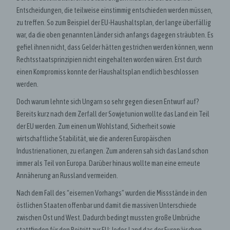
Entscheidungen, die teilweise einstimmig entschieden werden müssen,
zu treffen. So zum Beispiel der EU-Haushaltsplan, der lange überfällig
war, da die oben genannten Länder sich anfangs dagegen sträubten. Es
gefiel ihnen nicht, dass Gelder hätten gestrichen werden können, wenn
Rechtsstaatsprinzipien nicht eingehalten worden wären. Erst durch
einen Kompromiss konnte der Haushaltsplan endlich beschlossen
werden.
Doch warum lehnte sich Ungarn so sehr gegen diesen Entwurf auf?
Bereits kurz nach dem Zerfall der Sowjetunion wollte das Land ein Teil
der EU werden. Zum einen um Wohlstand, Sicherheit sowie
wirtschaftliche Stabilität, wie die anderen Europäischen
Industrienationen, zu erlangen. Zum anderen sah sich das Land schon
immer als Teil von Europa. Darüber hinaus wollte man eine erneute
Annäherung an Russland vermeiden.
Nach dem Fall des “eisernen Vorhangs” wurden die Missstände in den
östlichen Staaten offenbar und damit die massiven Unterschiede
zwischen Ost und West. Dadurch bedingt mussten große Umbrüche
stattfinden für den Beitritt zur EU: Jedes Land das der Europäischen