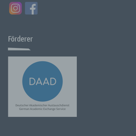
[030 / 206 167 52]
[vorstand@toenissteiner-studierendenforum.de]
Cookies / SessionStorage / LocalStorage
Förderer
Die Internetseiten von uns verwenden Cookies, Localstorage
und Sessionstorage. Dies dient dazu, unser Angebot
nutzerfreundlicher, effektiver und sicherer zu machen.
Localstorage und Sessionstorage ist eine Technologie, die
von Ihrem Browser verwendet wird, um Daten auf Ihrem
Computer oder mobilen Gerät zu speichern. Cookies sind
Textdateien, die über einen Internetbrowser in einem
Computersystem gespeichert werden. Sie können die
Verwendung von Cookies, Localstorage und Sessionstorage
verhindern, indem Sie diese in Ihrem Browser einstellen.
Viele Internet-Seiten und -Server verwenden Cookies. Viele
Cookies enthalten eine sogenannte Cookie-ID. Eine Cookie-
ID ist eine eindeutige Kennung des Cookies. Sie besteht aus
einer Zeichenfolge, durch welche Internetseiten und Server
dem konkreten Internetbrowser zugeordnet werden können,
in dem das Cookie gespeichert wurde. Dies ermöglicht es den