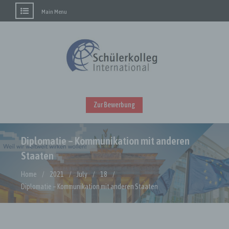
Main Menu
Skip
to
content
Zur Bewerbung
Diplomatie – Kommunikation mit anderen
Staaten
Home
2021
July
18
Diplomatie – Kommunikation mit anderen Staaten