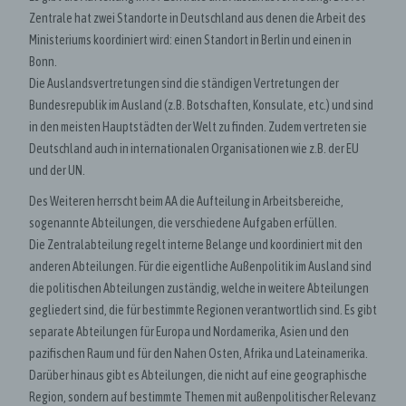
Zentrale hat zwei Standorte in Deutschland aus denen die Arbeit des
Ministeriums koordiniert wird: einen Standort in Berlin und einen in
Bonn.
Die Auslandsvertretungen sind die ständigen Vertretungen der
Bundesrepublik im Ausland (z.B. Botschaften, Konsulate, etc.) und sind
in den meisten Hauptstädten der Welt zu finden. Zudem vertreten sie
Deutschland auch in internationalen Organisationen wie z.B. der EU
und der UN.
Des Weiteren herrscht beim AA die Aufteilung in Arbeitsbereiche,
sogenannte Abteilungen, die verschiedene Aufgaben erfüllen.
Die Zentralabteilung regelt interne Belange und koordiniert mit den
anderen Abteilungen. Für die eigentliche Außenpolitik im Ausland sind
die politischen Abteilungen zuständig, welche in weitere Abteilungen
gegliedert sind, die für bestimmte Regionen verantwortlich sind. Es gibt
separate Abteilungen für Europa und Nordamerika, Asien und den
pazifischen Raum und für den Nahen Osten, Afrika und Lateinamerika.
Darüber hinaus gibt es Abteilungen, die nicht auf eine geographische
Region, sondern auf bestimmte Themen mit außenpolitischer Relevanz