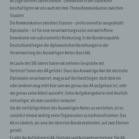
Im Zuge unseres Jahresthemas “Demokratie in der Dauerkrise”
beschäftigten wir uns auch mit dem Thema Kommunikation zwischen
Staaten.
Die Kommunikation zwischen Staaten – professioneller ausgedrückt
Diplomatie – ist für eine verantwortungsvolle und weltoffene
Demokratie von substantieller Bedeutung. In der Bundesrepublik
Deutschland liegen die diplomatischen Beziehungen in der
Verantwortung des Auswärtigen Amtes (kurz AA).
Im Laufe des SKI-Jahres haben wir mehrere Gespräche mit
Vertreter*innen des AA geführt. Dass das Auswärtige Amt die deutsche
Diplomatie verantwortet, mag ja auf der Hand liegen, doch dem ein
oder anderen mag nicht klar sein wie genau das AA aufgebaut ist, oder
wie genau seine Arbeit aussieht. Seine Aufgabengebiete sind deutlich
vielseitiger, als man zunächst vermutet.
Um die vielfältige Arbeit des Auswärtigen Amtes zu verstehen, ist es
zunächst einmal wichtig seine Organisation zu nachzuvollziehen. Das
AA ist nämlich, als eine der obersten Bundesbehörden, auf zwei Ebenen
geteilt.
Es gibt die Aufteilung in AA-Zentrale und Auslandsvertretung. Die AA-