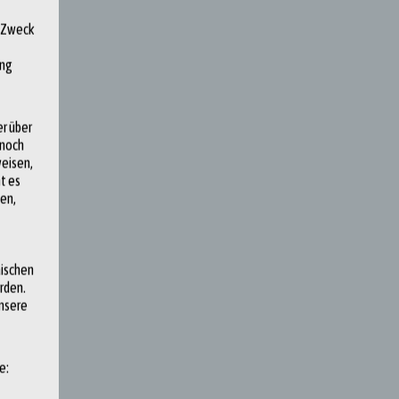
d Zweck
ung
r über
nnoch
eisen,
t es
en,
äischen
rden.
unsere
e: