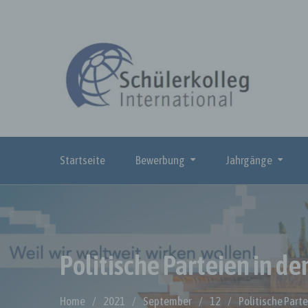
Skip
to
content
Startseite
Bewerbung
Jahrgänge
Politische Parteien in d
Home
2021
September
12
Politische Part