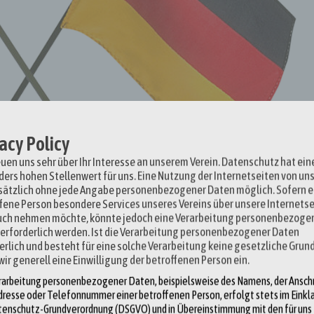
acy Policy
euen uns sehr über Ihr Interesse an unserem Verein. Datenschutz hat ein
ers hohen Stellenwert für uns. Eine Nutzung der Internetseiten von uns
ätzlich ohne jede Angabe personenbezogener Daten möglich. Sofern e
fene Person besondere Services unseres Vereins über unsere Internetse
uch nehmen möchte, könnte jedoch eine Verarbeitung personenbezoge
erforderlich werden. Ist die Verarbeitung personenbezogener Daten
erlich und besteht für eine solche Verarbeitung keine gesetzliche Grun
wir generell eine Einwilligung der betroffenen Person ein.
rarbeitung personenbezogener Daten, beispielsweise des Namens, der Anschri
dresse oder Telefonnummer einer betroffenen Person, erfolgt stets im Einkl
tenschutz-Grundverordnung (DSGVO) und in Übereinstimmung mit den für uns