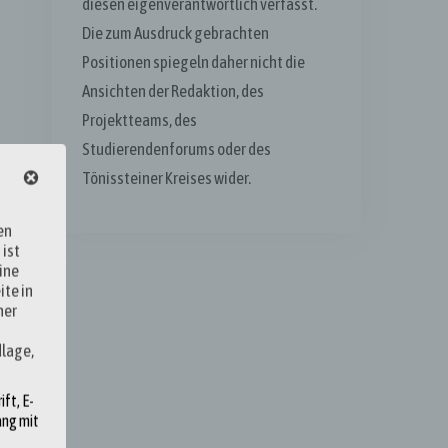
diesen eigenverantwortlich verfasst.
Die zum Ausdruck gebrachten
Positionen spiegeln daher nicht die
Ansichten der Redaktion, des
Projektteams, des
Studierendenforums oder des
Tönissteiner Kreises wider.
en
 ist
ine
ite in
ner
dlage,
ft, E-
ang mit