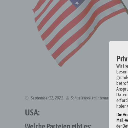
Priv
Wir fr
besond
grunds
betrof
Anspr
Daten 
September 12, 2021
Schuelerkolleg International
erford
holen 
USA:
Die Ve
Mail-A
Welche Parteien gibt es:
der Da