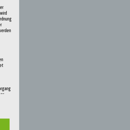
der
 wird
ordnung
r
 werden
en
et
Vorgang
ner
s
n, die
 der
 oder