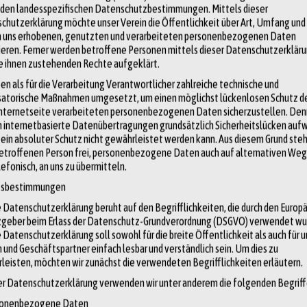
den landesspezifischen Datenschutzbestimmungen. Mittels dieser
chutzerklärung möchte unser Verein die Öffentlichkeit über Art, Umfang un
 verschiedener Konfliktlinien gegenüberstehen und verschiedene
n uns erhobenen, genutzten und verarbeiteten personenbezogenen Daten
 die Republikanische Partei.
ieren. Ferner werden betroffene Personen mittels dieser Datenschutzerklär
ie ihnen zustehenden Rechte aufgeklärt.
re und ältere der beiden Parteien. Sie setzt sich für soziale Themen
en als für die Verarbeitung Verantwortlicher zahlreiche technische und
Wirtschaftsordnung, die Bekämpfung des Klimawandels und für die
satorische Maßnahmen umgesetzt, um einen möglichst lückenlosen Schutz de
Internetseite verarbeiteten personenbezogenen Daten sicherzustellen. De
 internetbasierte Datenübertragungen grundsätzlich Sicherheitslücken aufw
ich liberal und konservativ. Nach dem 11. September 2001 wurde der
 ein absoluter Schutz nicht gewährleistet werden kann. Aus diesem Grund steh
betroffenen Person frei, personenbezogene Daten auch auf alternativen Weg
 Grenzkontrollen gerichtet. Die Republikaner sind für strengere
lefonisch, an uns zu übermitteln.
r eine liberalere Gesetzgebung beim Thema Waffenbesitz sowie eine
ffsbestimmungen
gend gegen gleichgeschlechtliche Ehen und gegen Abtreibung.
 Datenschutzerklärung beruht auf den Begrifflichkeiten, die durch den Europ
geber beim Erlass der Datenschutz-Grundverordnung (DSGVO) verwendet wu
Third Parties“, welche in der Vergangenheit zwar auch Kandidat:innen
Datenschutzerklärung soll sowohl für die breite Öffentlichkeit als auch für 
d des Wahlrechts jedoch nie nachhaltig bei Wahlen auf Bundes- oder
 und Geschäftspartner einfach lesbar und verständlich sein. Um dies zu
leisten, möchten wir zunächst die verwendeten Begrifflichkeiten erläutern.
ser Datenschutzerklärung verwenden wir unter anderem die folgenden Begriff
sonenbezogene Daten