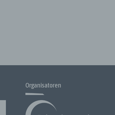
am mit
en
oder
 oder
ere
ob es
Organisatoren
e
 oder
 die
n
olgen.