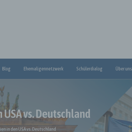
Blog
Ehemaligennetzwerk
Schülerdialog
Über uns
Projekttag “Politik, Wir Müssen Reden”
en USA vs. Deutschland
eien in den USA vs. Deutschland