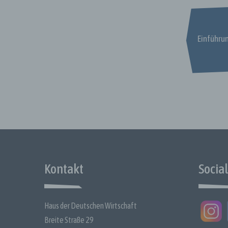
Verantw
juristi
andere
Einführun
entsch
das Re
spezif
Mitgli
h) Auf
Auftrag
andere
) Empf
Empfäng
Stelle
Kontakt
Socia
sich u
Daten 
dem Re
Verarb
Haus der Deutschen Wirtschaft
gelten
Breite Straße 29
j) Dritt