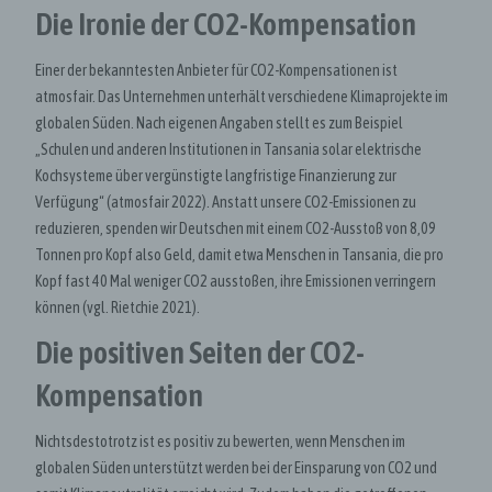
Die Ironie der CO2-Kompensation
Einer der bekanntesten Anbieter für CO2-Kompensationen ist
atmosfair. Das Unternehmen unterhält verschiedene Klimaprojekte im
globalen Süden. Nach eigenen Angaben stellt es zum Beispiel
„Schulen und anderen Institutionen in Tansania solar elektrische
Kochsysteme über vergünstigte langfristige Finanzierung zur
Verfügung“ (atmosfair 2022). Anstatt unsere CO2-Emissionen zu
reduzieren, spenden wir Deutschen mit einem CO2-Ausstoß von 8,09
Tonnen pro Kopf also Geld, damit etwa Menschen in Tansania, die pro
Kopf fast 40 Mal weniger CO2 ausstoßen, ihre Emissionen verringern
können (vgl. Rietchie 2021).
Die positiven Seiten der CO2-
Kompensation
Nichtsdestotrotz ist es positiv zu bewerten, wenn Menschen im
globalen Süden unterstützt werden bei der Einsparung von CO2 und