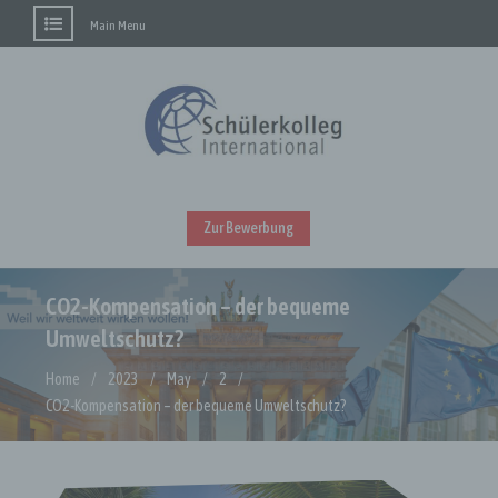
Main Menu
Skip
to
content
Zur Bewerbung
CO2-Kompensation – der bequeme
Umweltschutz?
Home
2023
May
2
CO2-Kompensation – der bequeme Umweltschutz?