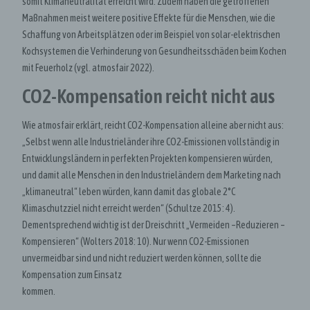
somit Klimaneutralität erreicht wird. Zudem haben die getroffenen
Maßnahmen meist weitere positive Effekte für die Menschen, wie die
Schaffung von Arbeitsplätzen oder im Beispiel von solar-elektrischen
Kochsystemen die Verhinderung von Gesundheitsschäden beim Kochen
mit Feuerholz (vgl. atmosfair 2022).
CO2-Kompensation reicht nicht aus
Wie atmosfair erklärt, reicht CO2-Kompensation alleine aber nicht aus:
„Selbst wenn alle Industrieländer ihre CO2-Emissionen vollständig in
Entwicklungsländern in perfekten Projekten kompensieren würden,
und damit alle Menschen in den Industrieländern dem Marketing nach
„klimaneutral“ leben würden, kann damit das globale 2°C
Klimaschutzziel nicht erreicht werden“ (Schultze 2015: 4).
Dementsprechend wichtig ist der Dreischritt „Vermeiden –Reduzieren –
Kompensieren“ (Wolters 2018: 10). Nur wenn CO2-Emissionen
unvermeidbar sind und nicht reduziert werden können, sollte die
Kompensation zum Einsatz
kommen.