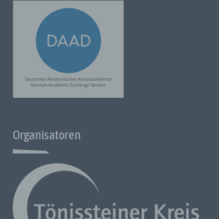
Cookies / SessionStorage / LocalStorage
Die Internetseiten von uns verwenden Cookies, Localstorage
und Sessionstorage. Dies dient dazu, unser Angebot
nutzerfreundlicher, effektiver und sicherer zu machen.
Localstorage und Sessionstorage ist eine Technologie, die
von Ihrem Browser verwendet wird, um Daten auf Ihrem
Computer oder mobilen Gerät zu speichern. Cookies sind
Textdateien, die über einen Internetbrowser in einem
Computersystem gespeichert werden. Sie können die
Verwendung von Cookies, Localstorage und Sessionstorage
verhindern, indem Sie diese in Ihrem Browser einstellen.
Organisatoren
Viele Internet-Seiten und -Server verwenden Cookies. Viele
Cookies enthalten eine sogenannte Cookie-ID. Eine Cookie-
ID ist eine eindeutige Kennung des Cookies. Sie besteht aus
einer Zeichenfolge, durch welche Internetseiten und Server
dem konkreten Internetbrowser zugeordnet werden können,
in dem das Cookie gespeichert wurde. Dies ermöglicht es den
besuchten Internetseiten und Servern, den individuellen
Browser der betroffenen Person von anderen
Internetbrowsern, die andere Cookies enthalten, zu