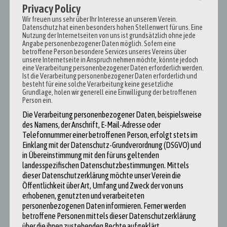
Informationsaustausch
Privacy Policy
Wir freuen uns sehr über Ihr Interesse an unserem Verein.
Der stetige Austausch an Informationen funktioniert in unserer digital
Datenschutz hat einen besonders hohen Stellenwert für uns. Eine
Nutzung der Internetseiten von uns ist grundsätzlich ohne jede
vernetzten Welt fast
Angabe personenbezogener Daten möglich. Sofern eine
reibungslos über das Internet. Man kann innerhalb von Sekunden
betroffene Person besondere Services unseres Vereins über
unsere Internetseite in Anspruch nehmen möchte, könnte jedoch
Nachrichten über die
eine Verarbeitung personenbezogener Daten erforderlich werden.
ganze Welt verbreiten und immer mehr Menschen haben Zugang zum
Ist die Verarbeitung personenbezogener Daten erforderlich und
besteht für eine solche Verarbeitung keine gesetzliche
World Wide Web. In
Grundlage, holen wir generell eine Einwilligung der betroffenen
China gibt es jedoch ein ganz eigenes Netz, überprüft und zensiert von
Person ein.
der Regierung.
Die Verarbeitung personenbezogener Daten, beispielsweise
des Namens, der Anschrift, E-Mail-Adresse oder
Westliche Nachrichten werden nur kontrolliert durchgelassen und
Telefonnummer einer betroffenen Person, erfolgt stets im
kaum einer traut sich
Einklang mit der Datenschutz-Grundverordnung (DSGVO) und
seine Meinung so preiszugeben, wie wir es gewohnt sind. Deshalb
in Übereinstimmung mit den für uns geltenden
haben Korrespondenten
landesspezifischen Datenschutzbestimmungen. Mittels
dort teure VPN’s damit sie überhaupt ordentlich arbeiten und
dieser Datenschutzerklärung möchte unser Verein die
Öffentlichkeit über Art, Umfang und Zweck der von uns
recherchieren können. (vgl.
erhobenen, genutzten und verarbeiteten
WirtschaftsWoche 2014: o. S.)
personenbezogenen Daten informieren. Ferner werden
Einschüchterung
betroffene Personen mittels dieser Datenschutzerklärung
über die ihnen zustehenden Rechte aufgeklärt.