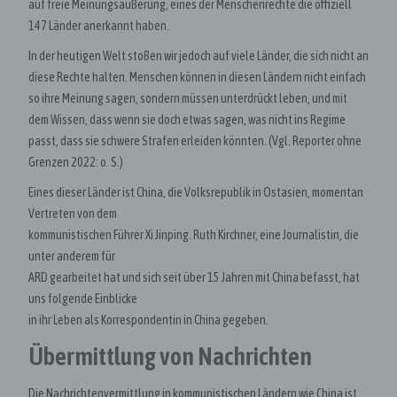
auf freie Meinungsäußerung, eines der Menschenrechte die offiziell
147 Länder anerkannt haben.
In der heutigen Welt stoßen wir jedoch auf viele Länder, die sich nicht an
diese Rechte halten. Menschen können in diesen Ländern nicht einfach
so ihre Meinung sagen, sondern müssen unterdrückt leben, und mit
dem Wissen, dass wenn sie doch etwas sagen, was nicht ins Regime
passt, dass sie schwere Strafen erleiden könnten. (Vgl. Reporter ohne
Grenzen 2022: o. S.)
Eines dieser Länder ist China, die Volksrepublik in Ostasien, momentan
Vertreten von dem
kommunistischen Führer Xi Jinping. Ruth Kirchner, eine Journalistin, die
unter anderem für
ARD gearbeitet hat und sich seit über 15 Jahren mit China befasst, hat
uns folgende Einblicke
in ihr Leben als Korrespondentin in China gegeben.
Übermittlung von Nachrichten
Die Nachrichtenvermittlung in kommunistischen Ländern wie China ist