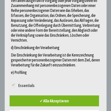
Verfahren ausgeführte Vorgang oder jede Vorgangsreihe im
https://www.reporter-ohne-grenzen.de/rangliste/rangliste-
Zusammenhang mit personenbezogenen Daten oder einer
2021
Reihe personenbezogener Daten wie das Erheben, das
Erfassen, die Organisation, das Ordnen, die Speicherung, die
,
Anpassung oder Veränderung, das Auslesen, das Abfragen, die
zugegriffen am 01.03.2023
Benutzung, die Offenlegung durch Übermittlung, Verbreitung
Tagesschau China 2023: Nachrichten zum Thema China.
oder eine andere Form der Bereitstellung, den Abgleich oder
https://www.tagesschau.de/thema/china/
,
die Verknüpfung sowie das Einschränken, Löschen oder
zugegriffen am 01.03.2023
Vernichten.
d) Einschränkung der Verarbeitung
Die Einschränkung der Verarbeitung ist die Kennzeichnung
gespeicherter personenbezogener Daten mit dem Ziel, deren
Post
Verarbeitung für die Zukunft einzuschränken.
navigation
e) Profiling
Sollte Klimaschutz regional oder international sein?
Profiling ist jede Art der automatisierten Verarbeitung
personenbezogener Daten, die darin besteht, dass diese
Essentials
personenbezogenen Daten verwendet werden, um
bestimmte persönliche Aspekte, die sich auf eine natürliche
Person beziehen, zu bewerten, insbesondere um Aspekte
✓ Alle Akzeptieren
bezüglich Arbeitsleistung, wirtschaftliche Lage, Gesundheit,
persönliche Vorlieben, Interessen, Zuverlässigkeit, Verhalten,