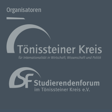
Bestimmungen zum Datenschutz ist:
Organisatoren
[Studierendenforum im Tönissteiner Kreis e.V.]
[ Breite Straße 29]
[ 10178 ] [Berlin]
[Deutschland]
[030 / 206 167 52]
[vorstand@toenissteiner-studierendenforum.de]
Cookies / SessionStorage / LocalStorage
Die Internetseiten von uns verwenden Cookies, Localstorage
und Sessionstorage. Dies dient dazu, unser Angebot
nutzerfreundlicher, effektiver und sicherer zu machen.
Localstorage und Sessionstorage ist eine Technologie, die
von Ihrem Browser verwendet wird, um Daten auf Ihrem
Computer oder mobilen Gerät zu speichern. Cookies sind
Textdateien, die über einen Internetbrowser in einem
Computersystem gespeichert werden. Sie können die
Verwendung von Cookies, Localstorage und Sessionstorage