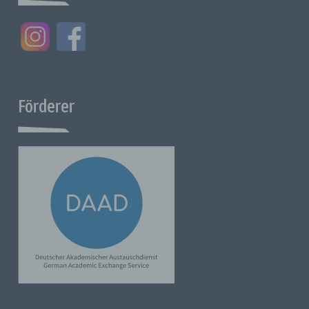
j) Dritter
Dritter ist eine natürliche oder juristische Person, Behörde,
Einrichtung oder andere Stelle außer der betroffenen Person,
dem Verantwortlichen, dem Auftragsverarbeiter und den
Personen, die unter der unmittelbaren Verantwortung des
Verantwortlichen oder des Auftragsverarbeiters befugt sind,
Förderer
personenbezogene Daten zu verarbeiten.
k) Einwilligung
Die Einwilligung der betroffenen Person ist jede
Willensbekundung, die ohne Zwang, für den konkreten Fall, in
Kenntnis der Sachlage und unmissverständlich erfolgt und mit
der die betroffene Person durch eine Erklärung oder eine
eindeutige bestätigende Handlung ihr Einverständnis mit der
Verarbeitung der sie betreffenden personenbezogenen
Daten zum Ausdruck bringt.
Name und Anschrift des für die Verarbeitung Verantwortlichen
Verantwortlicher im Sinne der Datenschutz-Grundverordnung
(DSGVO), anderer in den Mitgliedstaaten der Europäischen
Union geltender Datenschutzgesetze und anderer