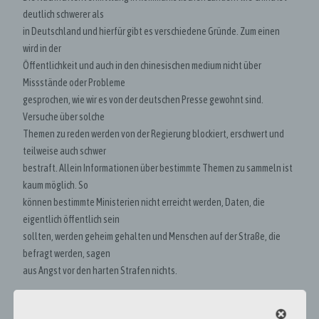
deutlich schwerer als
in Deutschland und hierfür gibt es verschiedene Gründe. Zum einen
wird in der
Öffentlichkeit und auch in den chinesischen medium nicht über
Missstände oder Probleme
gesprochen, wie wir es von der deutschen Presse gewohnt sind.
Versuche über solche
Themen zu reden werden von der Regierung blockiert, erschwert und
teilweise auch schwer
bestraft. Allein Informationen über bestimmte Themen zu sammeln ist
kaum möglich. So
können bestimmte Ministerien nicht erreicht werden, Daten, die
eigentlich öffentlich sein
sollten, werden geheim gehalten und Menschen auf der Straße, die
befragt werden, sagen
aus Angst vor den harten Strafen nichts.
Erschwerung von