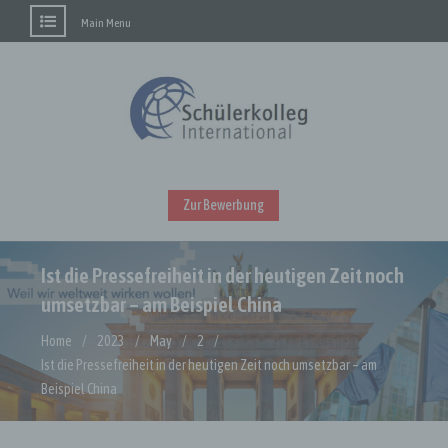
Main Menu
Skip
to
content
Zur Bewerbung
Ist die Pressefreiheit in der heutigen Zeit noch
umsetzbar – am Beispiel China
Home
2023
May
2
Ist die Pressefreiheit in der heutigen Zeit noch umsetzbar – am
Beispiel China