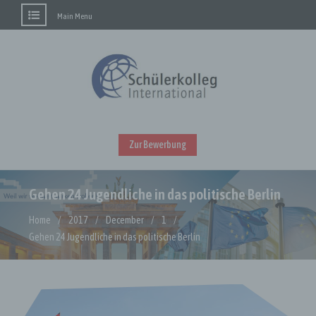
Main Menu
Skip
to
content
Zur Bewerbung
Gehen 24 Jugendliche in das politische Berlin
Home
2017
December
1
Gehen 24 Jugendliche in das politische Berlin