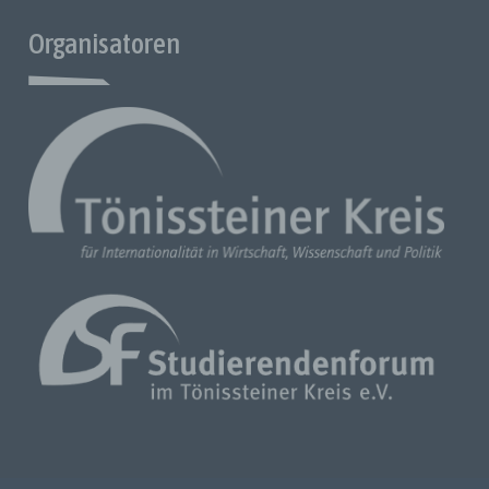
Bestimmungen zum Datenschutz ist:
Organisatoren
[Studierendenforum im Tönissteiner Kreis e.V.]
[ Breite Straße 29]
[ 10178 ] [Berlin]
[Deutschland]
[030 / 206 167 52]
[vorstand@toenissteiner-studierendenforum.de]
Cookies / SessionStorage / LocalStorage
Die Internetseiten von uns verwenden Cookies, Localstorage
und Sessionstorage. Dies dient dazu, unser Angebot
nutzerfreundlicher, effektiver und sicherer zu machen.
Localstorage und Sessionstorage ist eine Technologie, die
von Ihrem Browser verwendet wird, um Daten auf Ihrem
Computer oder mobilen Gerät zu speichern. Cookies sind
Textdateien, die über einen Internetbrowser in einem
Computersystem gespeichert werden. Sie können die
Verwendung von Cookies, Localstorage und Sessionstorage