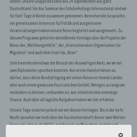
ließen. Unsere Gruppe bestand aus 24 Jugendlichen aus ganz
Deutschland. Für das Seminar des Schülerkollegs International sind wir
für fünf Tage in Berlin zusammen gekommen. Bereichernde Gespräche,
ein gemeinsames Interesse für Politik und ausgelesene
Veranstaltungen haben unsere Reise begleitet und ausgemacht. Zu
diesem Programm gehörten mitreißende Vorträge über die Projekte der
Büros der „Welthungerhilfe“, der „Internationalen Organisation für
Migration“ und auch dem Start-Up „Kiron“.
Sehr beeindruckend war der Besuch des Auswärtigen Amts, wo wir mit
zwei Diplomaten sprechen konnten. Aus erster Hand erfahren zu
dürfen, dass diese Beschäftigung mit vielen Reisen in fremde Länder,
aber auch einem gewissem Frust und dem Gefühl, Weniges zu langsam
verändern zu können, verbunden ist, war sicherlich eine einmalige
Chance. Auch über alltägliche Aufgaben haben wir viel erfahren.
Unsere Tage endeten jedoch nie mit diesen Vorträgen. Bis in die tiefe
Nacht sprachen wir noch über die Faszinationskraft dieser zwei Welten.
Einerseits gibt es die NGOs, welche nah am Menschen, gezielt und
direkt wirkende Projekte durchführen und andererseits die