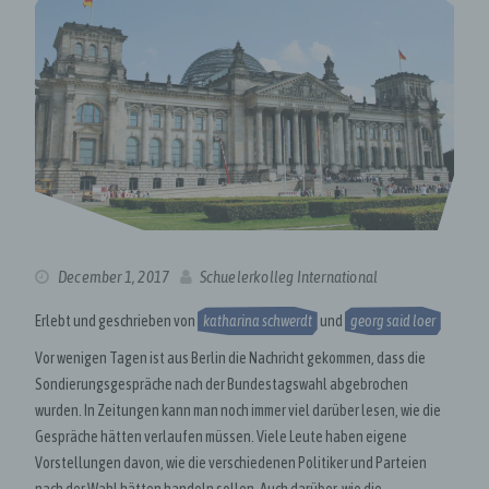
December 1, 2017
Schuelerkolleg International
Erlebt und geschrieben von
katharina schwerdt
und
georg said loer
Vor wenigen Tagen ist aus Berlin die Nachricht gekommen, dass die
Sondierungsgespräche nach der Bundestagswahl abgebrochen
wurden. In Zeitungen kann man noch immer viel darüber lesen, wie die
Gespräche hätten verlaufen müssen. Viele Leute haben eigene
Vorstellungen davon, wie die verschiedenen Politiker und Parteien
nach der Wahl hätten handeln sollen. Auch darüber, wie die