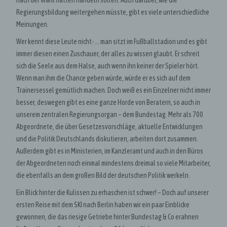
Regierungsbildung weitergehen müsste, gibt es viele unterschiedliche
Meinungen.
Wer kennt diese Leute nicht- … man sitzt im Fußballstadion und es gibt
immer diesen einen Zuschauer, der alles zu wissen glaubt. Er schreit
sich die Seele aus dem Halse, auch wenn ihn keiner der Spieler hört.
Wenn man ihm die Chance geben würde, würde er es sich auf dem
Trainersessel gemütlich machen. Doch weiß es ein Einzelner nicht immer
besser, deswegen gibt es eine ganze Horde von Beratern, so auch in
unserem zentralen Regierungsorgan – dem Bundestag. Mehr als 700
Abgeordnete, die über Gesetzesvorschläge, aktuelle Entwicklungen
und die Politik Deutschlands diskutieren, arbeiten dort zusammen.
Außerdem gibt es in Ministerien, im Kanzleramt und auch in den Büros
der Abgeordneten noch einmal mindestens dreimal so viele Mitarbeiter,
die ebenfalls an dem großen Bild der deutschen Politik werkeln.
Ein Blick hinter die Kulissen zu erhaschen ist schwer! – Doch auf unserer
ersten Reise mit dem SKI nach Berlin haben wir ein paar Einblicke
gewonnen, die das riesige Getriebe hinter Bundestag & Co erahnen