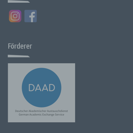
j) Dritter
Dritter ist eine natürliche oder juristische Person, Behörde,
Einrichtung oder andere Stelle außer der betroffenen Person,
dem Verantwortlichen, dem Auftragsverarbeiter und den
Personen, die unter der unmittelbaren Verantwortung des
Verantwortlichen oder des Auftragsverarbeiters befugt sind,
Förderer
personenbezogene Daten zu verarbeiten.
k) Einwilligung
Die Einwilligung der betroffenen Person ist jede
Willensbekundung, die ohne Zwang, für den konkreten Fall, in
Kenntnis der Sachlage und unmissverständlich erfolgt und mit
der die betroffene Person durch eine Erklärung oder eine
eindeutige bestätigende Handlung ihr Einverständnis mit der
Verarbeitung der sie betreffenden personenbezogenen
Daten zum Ausdruck bringt.
Name und Anschrift des für die Verarbeitung Verantwortlichen
Verantwortlicher im Sinne der Datenschutz-Grundverordnung
(DSGVO), anderer in den Mitgliedstaaten der Europäischen
Union geltender Datenschutzgesetze und anderer