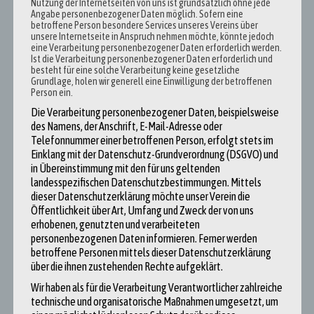
Nutzung der Internetseiten von uns ist grundsätzlich ohne jede
haben, konzentrieren sollten.
Angabe personenbezogener Daten möglich. Sofern eine
betroffene Person besondere Services unseres Vereins über
unsere Internetseite in Anspruch nehmen möchte, könnte jedoch
Auch das momentan sehr brisante Thema der Flüchtlingspolitik weckte
eine Verarbeitung personenbezogener Daten erforderlich werden.
unser Diskussionsinteresse. „Es ist ja nicht so, dass der Flüchtling
Ist die Verarbeitung personenbezogener Daten erforderlich und
besteht für eine solche Verarbeitung keine gesetzliche
ankam und die Glasfaserkabel aus dem Boden gerissen hat, um
Grundlage, holen wir generell eine Einwilligung der betroffenen
Deutschlands Infrastruktur zu schädigen.“ bekannte der Politiker sich
Person ein.
zu seinem Standpunkt. Damit bringt er das Wesentliche auf den Punkt,
Die Verarbeitung personenbezogener Daten, beispielsweise
da generelle Probleme einfach auf Flüchtlinge projiziert werden, um
des Namens, der Anschrift, E-Mail-Adresse oder
einen Sündenbock zu haben.
Telefonnummer einer betroffenen Person, erfolgt stets im
Einklang mit der Datenschutz-Grundverordnung (DSGVO) und
Zum Abschluss unseres Besuches hat Danyal vorgeschlagen ein Selfie
in Übereinstimmung mit den für uns geltenden
für seinen Instagram Account (
@real.danyal
) aufzunehmen. Unserer
landesspezifischen Datenschutzbestimmungen. Mittels
dieser Datenschutzerklärung möchte unser Verein die
Meinung nach ist das eine der besten Methoden sich mit der jüngeren
Öffentlichkeit über Art, Umfang und Zweck der von uns
Generation in Kontakt zu setzen. Er zeigt auf seiner Instagram Seite
erhobenen, genutzten und verarbeiteten
auch außerpolitische Interessen und schafft somit eine Nähe zu seinen
personenbezogenen Daten informieren. Ferner werden
Wählern. Er zeigt sich persönlich vor Bildern seines Lieblingsrappers bis
betroffene Personen mittels dieser Datenschutzerklärung
zur Farbe seiner Unterhose, wodurch er auf uns erfrischend natürlich
über die ihnen zustehenden Rechte aufgeklärt.
wirkt.
Wir haben als für die Verarbeitung Verantwortlicher zahlreiche
technische und organisatorische Maßnahmen umgesetzt, um
Wir sind mit einer schönen neuen Erfahrung aus dem Gespräch