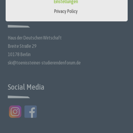
Einstellungen
Anpassung oder Veränderung, das Auslesen, das Abfragen, die
Benutzung, die Offenlegung durch Übermittlung, Verbreitung
Privacy Policy
Kontakt
oder eine andere Form der Bereitstellung, den Abgleich oder
die Verknüpfung sowie das Einschränken, Löschen oder
Vernichten.
d) Einschränkung der Verarbeitung
Haus der Deutschen Wirtschaft
Breite Straße 29
Die Einschränkung der Verarbeitung ist die Kennzeichnung
gespeicherter personenbezogener Daten mit dem Ziel, deren
10178 Berlin
Verarbeitung für die Zukunft einzuschränken.
ski@toenissteiner-studierendenforum.de
e) Profiling
Profiling ist jede Art der automatisierten Verarbeitung
personenbezogener Daten, die darin besteht, dass diese
Social Media
personenbezogenen Daten verwendet werden, um
bestimmte persönliche Aspekte, die sich auf eine natürliche
Person beziehen, zu bewerten, insbesondere um Aspekte
bezüglich Arbeitsleistung, wirtschaftliche Lage, Gesundheit,
persönliche Vorlieben, Interessen, Zuverlässigkeit, Verhalten,
Standort oder Ortswechsel dieser natürlichen Person zu
analysieren oder vorherzusagen.
f) Pseudonymisierung