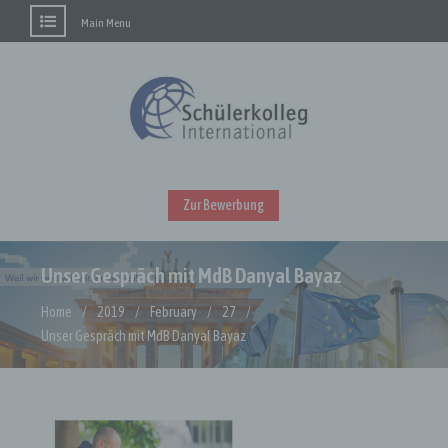
Main Menu
Skip
to
content
Zur Bewerbung
Unser Gespräch mit MdB Danyal Bayaz
Home
2019
February
27
Unser Gespräch mit MdB Danyal Bayaz