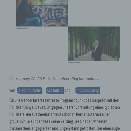
February 27, 2019
Schuelerkolleg International
von
sonja thalhofer
,
leon bartle
und
hanna smedseng
Für uns war der interessanteste Programmpunkt das Gespräch mit dem
Politiker Danyal Bayaz. Entgegen unserer Vorstellung eines typischen
Politikers, der klischeehaft meist schon im Rentenalter mit einer
großen Brille auf der Nase seine Zeitung liest, haben wir einen
dynamischen, engagierten und jungen Mann getroffen. Der ehemalige