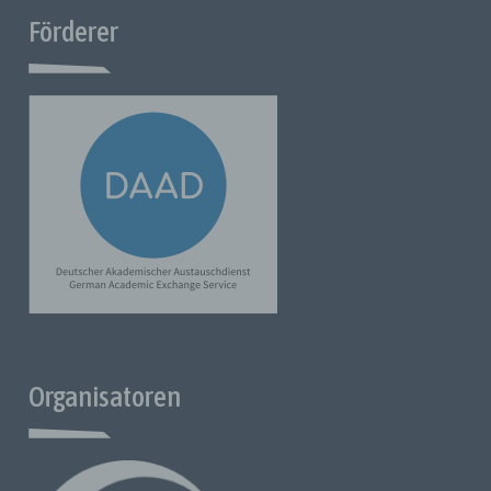
Förderer
Pseudonymisierung ist die Verarbeitung personenbezogener
Daten in einer Weise, dass die personenbezogenen Daten
ohne Hinzuziehung zusätzlicher Informationen nicht mehr
einer spezifischen betroffenen Person zugeordnet werden
können, sofern diese zusätzlichen Informationen getrennt
aufbewahrt werden und technischen und organisatorischen
Maßnahmen unterliegen, die gewährleisten, dass die
personenbezogenen Daten nicht einer identifizierten oder
identifizierbaren natürlichen Person zugewiesen werden.
g) Verantwortlicher oder für die Verarbeitung
Verantwortlicher
Verantwortlicher oder für die Verarbeitung Verantwortlicher
ist die natürliche oder juristische Person, Behörde, Einrichtung
oder andere Stelle, die allein oder gemeinsam mit anderen
über die Zwecke und Mittel der Verarbeitung von
personenbezogenen Daten entscheidet; werden die Zwecke
Organisatoren
und Mittel der Verarbeitung durch das Unionsrecht oder das
Recht der Mitgliedstaaten bestimmt, so können der
Verantwortliche oder die spezifischen Kriterien für seine
Benennung durch das Unionsrecht oder das Recht der
Mitgliedstaaten vorgesehen werden.